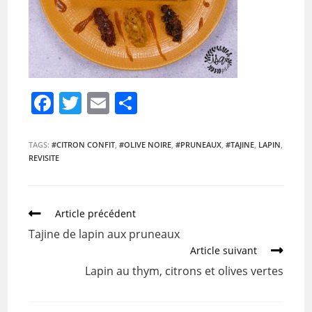
F
T
E
P
a
w
m
ar
c
itt
ai
ta
TAGS:
#CITRON CONFIT
,
#OLIVE NOIRE
,
#PRUNEAUX
,
#TAJINE
,
LAPIN
,
REVISITE
e
er
l
g
b
er
o
Article précédent
o
Tajine de lapin aux pruneaux
k
Article suivant
Lapin au thym, citrons et olives vertes