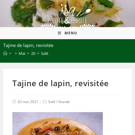
MENU
Tajine de lapin, revisitée
>
>
Mai
>
20
>
Salé
Tajine de lapin, revisitée
20 mai 2021
Salé
/
Viande