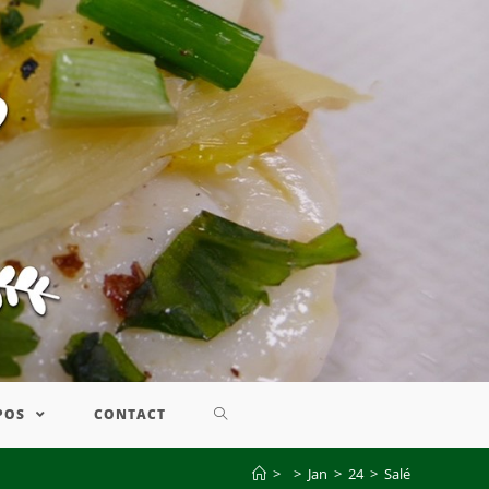
POS
CONTACT
>
>
Jan
>
24
>
Salé