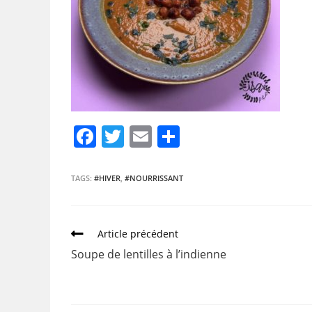
F
T
E
P
a
w
m
ar
c
itt
ai
ta
TAGS:
#HIVER
,
#NOURRISSANT
e
er
l
g
b
er
Article précédent
o
Soupe de lentilles à l’indienne
o
k