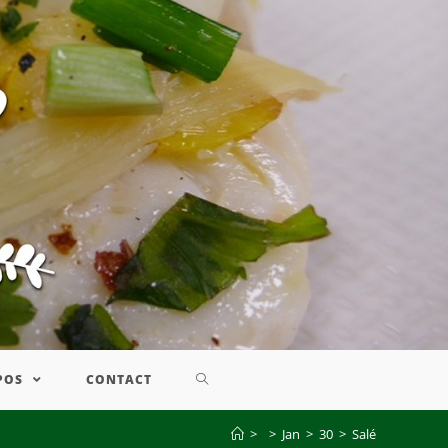
POS
CONTACT
>
>
Jan
>
30
>
Salé