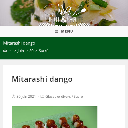
MENU
Mitarashi dango
>
>
Juin
>
30
>
Sucré
Mitarashi dango
30 juin 2021
Glaces et divers
/
Sucré