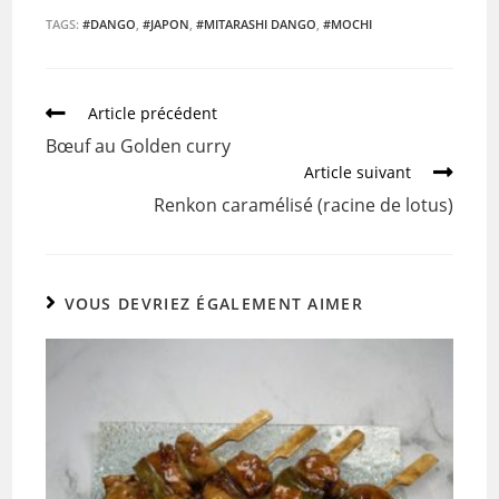
c
itt
ai
ta
TAGS:
#DANGO
,
#JAPON
,
#MITARASHI DANGO
,
#MOCHI
e
er
l
g
b
er
Article précédent
o
Bœuf au Golden curry
o
Article suivant
k
Renkon caramélisé (racine de lotus)
VOUS DEVRIEZ ÉGALEMENT AIMER