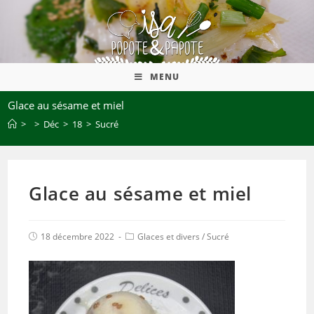
MENU
Glace au sésame et miel
>
>
Déc
>
18
>
Sucré
Glace au sésame et miel
18 décembre 2022
Glaces et divers
/
Sucré