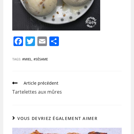
F
T
E
P
a
w
m
ar
c
itt
ai
ta
TAGS:
#MIEL
,
#SÉSAME
e
er
l
g
b
er
Article précédent
o
Tartelettes aux mûres
o
k
VOUS DEVRIEZ ÉGALEMENT AIMER