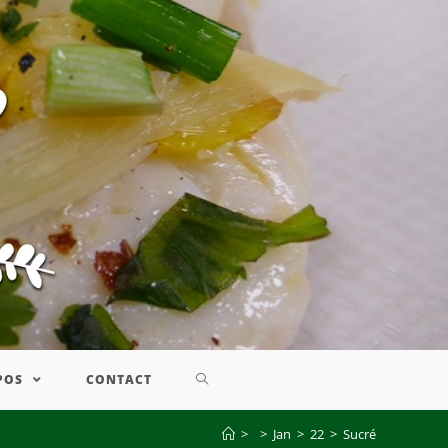
POS
CONTACT
>
>
Jan
>
22
>
Sucré