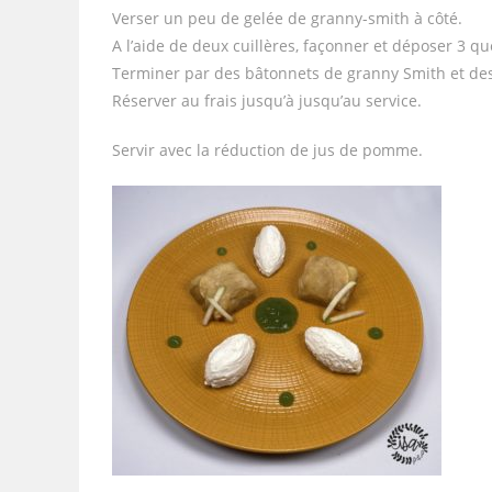
Verser un peu de gelée de granny-smith à côté.
A l’aide de deux cuillères, façonner et déposer 3 que
Terminer par des bâtonnets de granny Smith et des
Réserver au frais jusqu’à jusqu’au service.
Servir avec la réduction de jus de pomme.