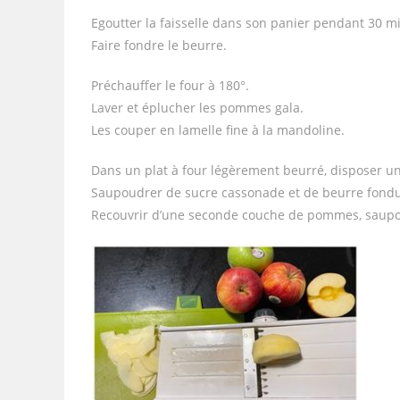
Egoutter la faisselle dans son panier pendant 30 m
Faire fondre le beurre.
Préchauffer le four à 180°.
Laver et éplucher les pommes gala.
Les couper en lamelle fine à la mandoline.
Dans un plat à four légèrement beurré, disposer 
Saupoudrer de sucre cassonade et de beurre fondu
Recouvrir d’une seconde couche de pommes, saupo