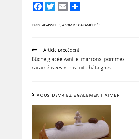
F
T
E
P
a
w
m
ar
c
itt
ai
ta
TAGS:
#FAISSELLE
,
#POMME CARAMÉLISÉE
e
er
l
g
b
er
Article précédent
o
Bûche glacée vanille, marrons, pommes
o
caramélisées et biscuit châtaignes
k
VOUS DEVRIEZ ÉGALEMENT AIMER