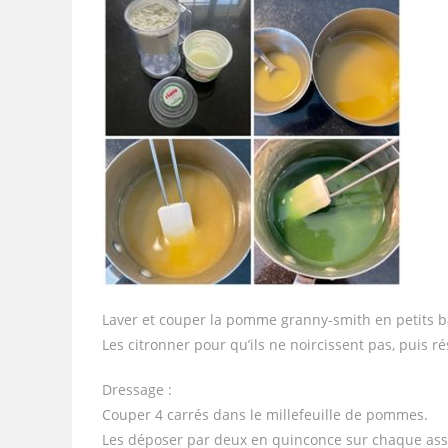
Laver et couper la pomme granny-smith en petits b
Les citronner pour qu’ils ne noircissent pas, puis ré
Dressage :
Couper 4 carrés dans le millefeuille de pommes.
Les déposer par deux en quinconce sur chaque assi