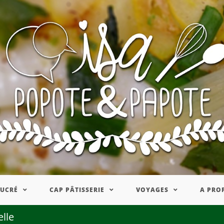
SUCRÉ
CAP PÂTISSERIE
VOYAGES
A PRO
elle