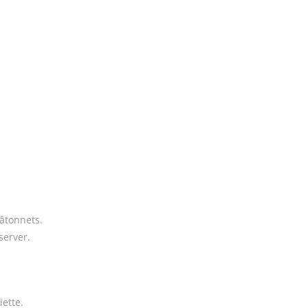
âtonnets.
server.
ette.