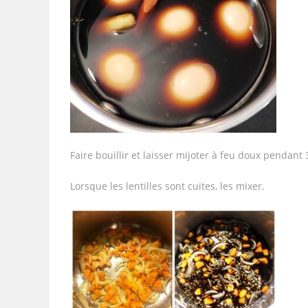
Faire bouillir et laisser mijoter à feu doux penda
Lorsque les lentilles sont cuites, les mixer.