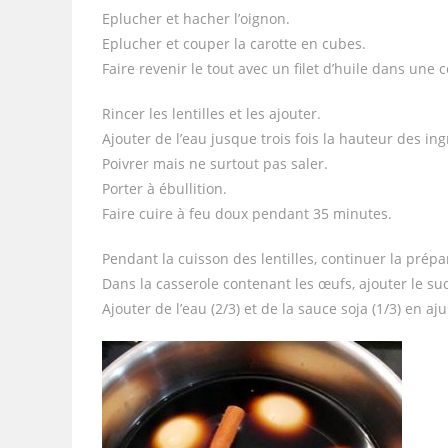
Eplucher et hacher l’oignon.
Eplucher et couper la carotte en cubes.
Faire revenir le tout avec un filet d’huile dans une c
Rincer les lentilles et les ajouter.
Ajouter de l’eau jusque trois fois la hauteur des ing
Poivrer mais ne surtout pas saler.
Porter à ébullition.
Faire cuire à feu doux pendant 35 minutes.
Pendant la cuisson des lentilles, continuer la prép
Dans la casserole contenant les œufs, ajouter le s
Ajouter de l’eau (2/3) et de la sauce soja (1/3) en aj