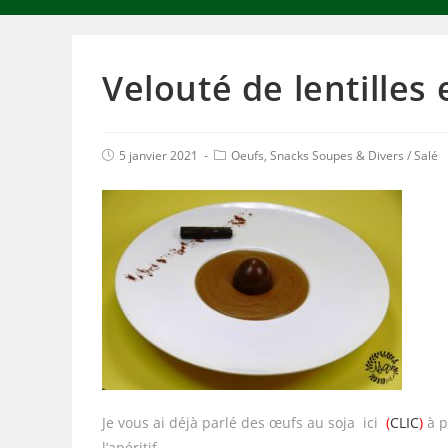
Velouté de lentilles
5 janvier 2021
Oeufs, Snacks Soupes & Divers
/
Salé
Je vous ai déjà parlé des œufs au soja ici
(
CLIC
)
à p
l’apéritif.