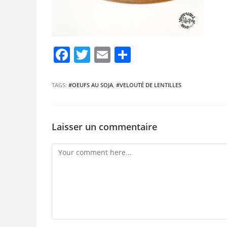
F
T
E
P
a
w
m
ar
c
itt
ai
ta
TAGS:
#OEUFS AU SOJA
,
#VELOUTÉ DE LENTILLES
e
er
l
g
b
er
Laisser un commentaire
o
o
k