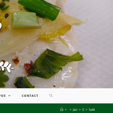
POS
CONTACT
>
>
Jan
>
5
>
Salé