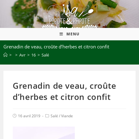
MENU
Grenadin de veau, croûte d’herbes et citron confit
>
>
Avr
>
16
>
Salé
Grenadin de veau, croûte
d’herbes et citron confit
16 avril 2019
Salé
/
Viande