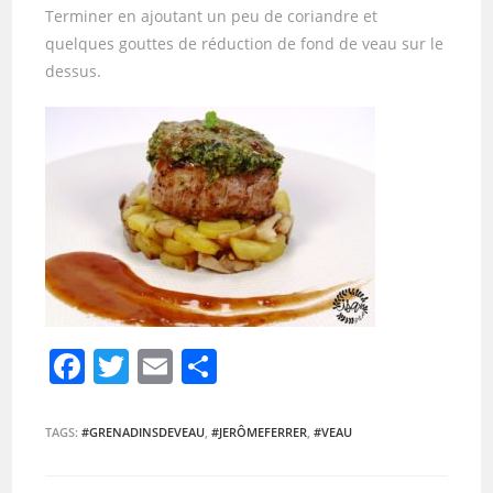
Terminer en ajoutant un peu de coriandre et
quelques gouttes de réduction de fond de veau sur le
dessus.
F
T
E
P
a
w
m
ar
c
itt
ai
ta
TAGS:
#GRENADINSDEVEAU
,
#JERÔMEFERRER
,
#VEAU
e
er
l
g