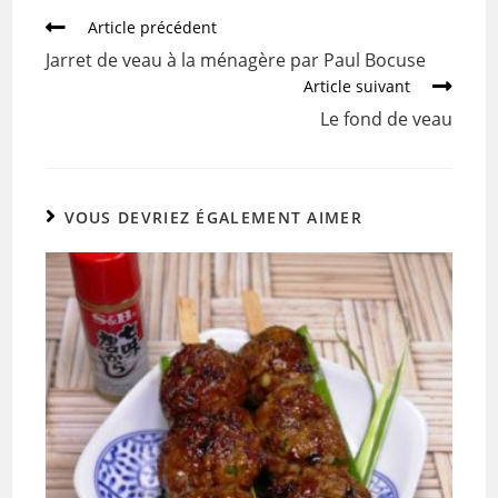
b
er
Article précédent
o
Jarret de veau à la ménagère par Paul Bocuse
o
Article suivant
k
Le fond de veau
VOUS DEVRIEZ ÉGALEMENT AIMER