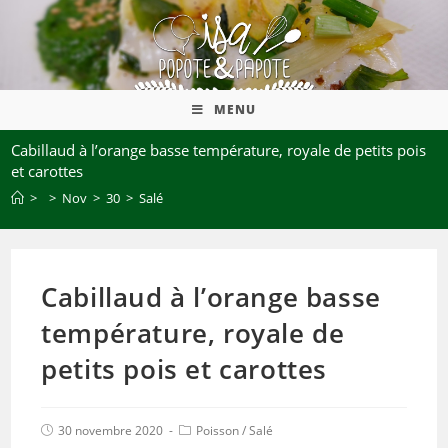
MENU
Cabillaud à l’orange basse température, royale de petits pois
et carottes
>
>
Nov
>
30
>
Salé
Cabillaud à l’orange basse
température, royale de
petits pois et carottes
30 novembre 2020
Poisson
/
Salé