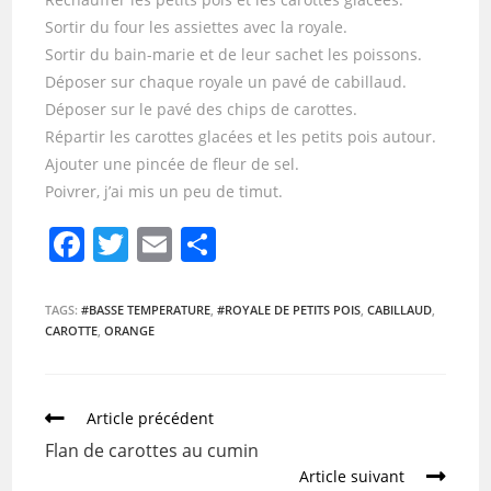
Sortir du four les assiettes avec la royale.
Sortir du bain-marie et de leur sachet les poissons.
Déposer sur chaque royale un pavé de cabillaud.
Déposer sur le pavé des chips de carottes.
Répartir les carottes glacées et les petits pois autour.
Ajouter une pincée de fleur de sel.
Poivrer, j’ai mis un peu de timut.
F
T
E
P
a
w
m
ar
c
itt
ai
ta
TAGS:
#BASSE TEMPERATURE
,
#ROYALE DE PETITS POIS
,
CABILLAUD
,
CAROTTE
,
ORANGE
e
er
l
g
b
er
o
Article précédent
o
Flan de carottes au cumin
k
Article suivant