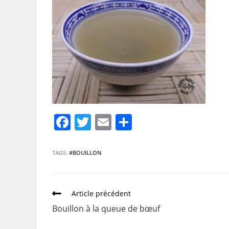
F
T
E
P
a
w
m
ar
c
itt
ai
ta
TAGS:
#BOUILLON
e
er
l
g
b
er
Article précédent
o
Bouillon à la queue de bœuf
o