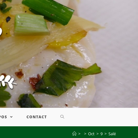
POS
CONTACT
>
>
Oct
>
9
>
Salé