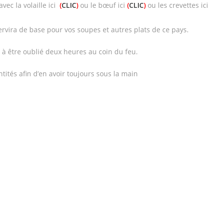
vec la volaille ici
(
CLIC
)
ou le bœuf ici
(
CLIC
)
ou les crevettes ici
ervira de base pour vos soupes et autres plats de ce pays.
de à être oublié deux heures au coin du feu.
tités afin d’en avoir toujours sous la main