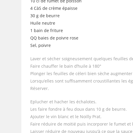
10 cl de fumet de poisson
4 CàS de crème épaisse
30 g de beurre
Huile neutre
1 bain de friture
QQ baies de poivre rose
Sel, poivre
Laver et sécher soigneusement quelques feuilles de
Faire chauffer le bain d’huile à 180°
Plonger les feuilles de céleri bien sèche augmenter 
Lorsqu’elles sont suffisamment croustillantes les é
Réserver.
Eplucher et hacher les échalotes.
Les faire fondre à feu doux dans 10 g de beurre.
Ajouter le vin blanc et le Noilly Prat.
Faire réduire de moitié puis incorporer le fumet et 
Laisser réduire de nouveau jusqu’à ce que la sauce