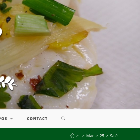
POS
CONTACT
>
>
Mar
>
25
>
Salé