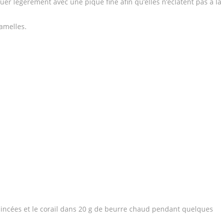
quer légèrement avec une pique fine afin qu’elles n’éclatent pas à l
lamelles.
mincées et le corail dans 20 g de beurre chaud pendant quelques