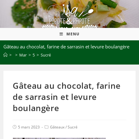
MENU
Gâteau au chocolat, farine de sarrasin et levure boulangère
>
>
Mar
>
5
>
Sucré
Gâteau au chocolat, farine
de sarrasin et levure
boulangère
5 mars 2023
Gâteaux
/
Sucré