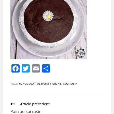
F
T
E
P
a
w
m
ar
c
itt
ai
ta
TAGS:
#CHOCOLAT
,
#LEVURE FRAÎCHE
,
#SARRASIN
e
er
l
g
b
er
Article précédent
o
Pain au sarrasin