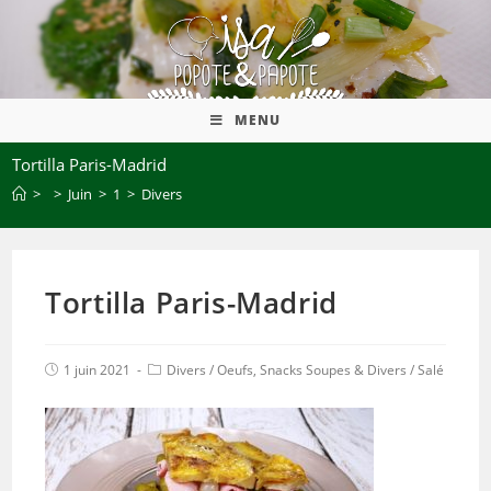
MENU
Tortilla Paris-Madrid
>
>
Juin
>
1
>
Divers
Tortilla Paris-Madrid
1 juin 2021
Divers
/
Oeufs, Snacks Soupes & Divers
/
Salé