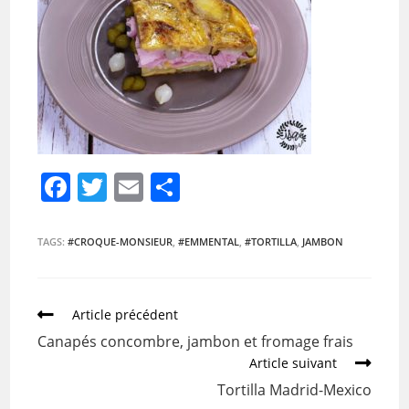
F
T
E
P
a
w
m
ar
c
itt
ai
ta
TAGS:
#CROQUE-MONSIEUR
,
#EMMENTAL
,
#TORTILLA
,
JAMBON
e
er
l
g
b
er
Article précédent
o
Canapés concombre, jambon et fromage frais
o
Article suivant
k
Tortilla Madrid-Mexico