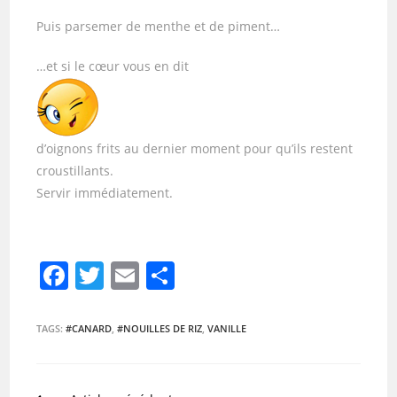
Puis parsemer de menthe et de piment…
…et si le cœur vous en dit
d’oignons frits au dernier moment pour qu’ils restent
croustillants.
Servir immédiatement.
F
T
E
P
a
w
m
ar
c
itt
ai
ta
TAGS:
#CANARD
,
#NOUILLES DE RIZ
,
VANILLE
e
er
l
g
b
er