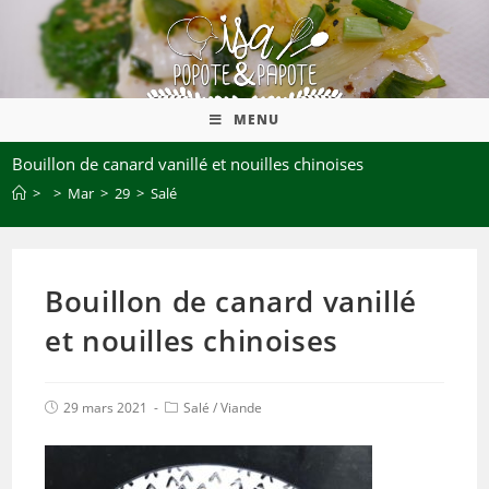
MENU
Bouillon de canard vanillé et nouilles chinoises
>
>
Mar
>
29
>
Salé
Bouillon de canard vanillé
et nouilles chinoises
29 mars 2021
Salé
/
Viande