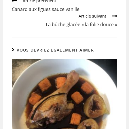
Article précédent
o
Canard aux figues sauce vanille
o
Article suivant
k
La bûche glacée « la folie douce »
VOUS DEVRIEZ ÉGALEMENT AIMER